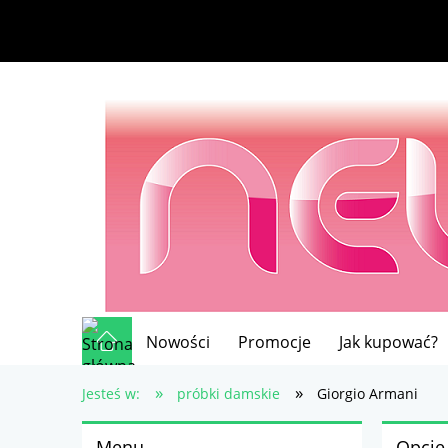
Nowości
Promocje
Jak kupować?
»
»
Jesteś w:
próbki damskie
Giorgio Armani
Menu
Opcje