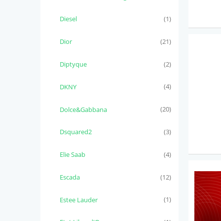
Diesel
(1)
Dior
(21)
Diptyque
(2)
DKNY
(4)
Dolce&Gabbana
(20)
Dsquared2
(3)
Elie Saab
(4)
Escada
(12)
Estee Lauder
(1)