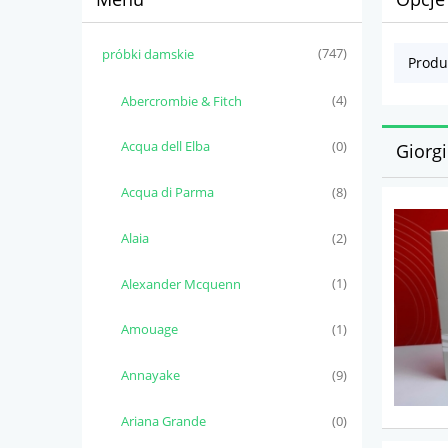
próbki damskie
(747)
Produ
Abercrombie & Fitch
(4)
Acqua dell Elba
(0)
Giorg
Acqua di Parma
(8)
Alaia
(2)
Alexander Mcquenn
(1)
Amouage
(1)
Annayake
(9)
Ariana Grande
(0)