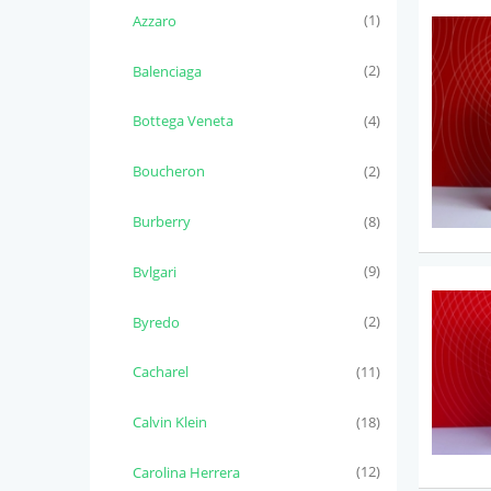
Azzaro
(1)
Balenciaga
(2)
Bottega Veneta
(4)
Boucheron
(2)
Burberry
(8)
Bvlgari
(9)
Byredo
(2)
Cacharel
(11)
Calvin Klein
(18)
Carolina Herrera
(12)