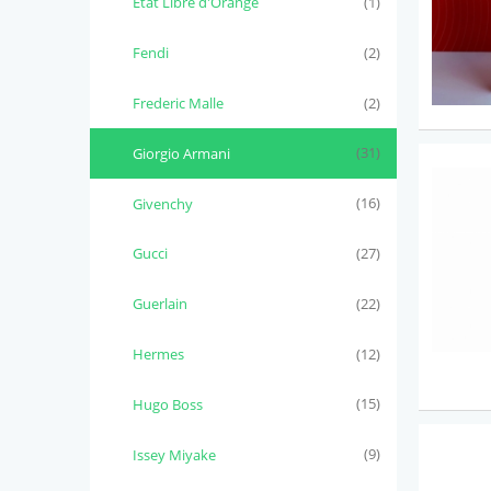
Etat Libre d'Orange
(1)
Fendi
(2)
Frederic Malle
(2)
Giorgio Armani
(31)
Givenchy
(16)
Gucci
(27)
Guerlain
(22)
Hermes
(12)
Hugo Boss
(15)
Issey Miyake
(9)