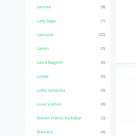
Lacoste
(8)
Lady Gaga
(1)
Lancome
(22)
Lanvin
(5)
Laura Biagiotti
(6)
Loewe
(6)
Lolita Lempicka
(4)
Louis Vuitton
(6)
Maison Francis Kurkdjian
(2)
Mancera
(4)