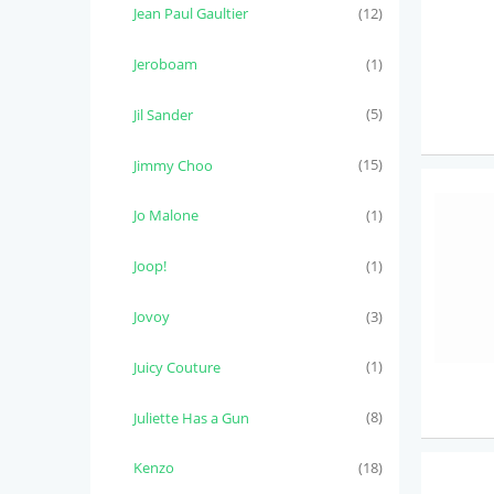
Jean Paul Gaultier
(12)
Jeroboam
(1)
Jil Sander
(5)
Jimmy Choo
(15)
Jo Malone
(1)
Joop!
(1)
Jovoy
(3)
Juicy Couture
(1)
Juliette Has a Gun
(8)
Kenzo
(18)