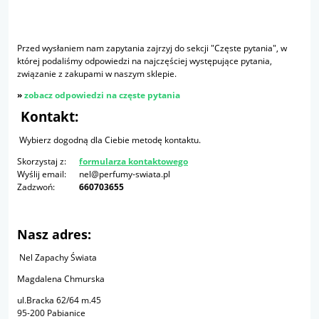
Przed wysłaniem nam zapytania zajrzyj do sekcji "Częste pytania", w
której podaliśmy odpowiedzi na najczęściej występujące pytania,
związanie z zakupami w naszym sklepie.
»
zobacz odpowiedzi na częste pytania
Kontakt:
Wybierz dogodną dla Ciebie metodę kontaktu.
Skorzystaj z:
formularza kontaktowego
Wyślij email:
nel@perfumy-swiata.pl
Zadzwoń:
660703655
Nasz adres:
Nel Zapachy Świata
Magdalena Chmurska
ul.Bracka 62/64 m.45
95-200 Pabianice