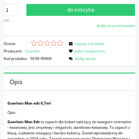
do koszyka
szt.
dodaj do przechowalni
Ocena:
zapytaj o produkt
Producent:
Guerlain
poleć znajomemu
Kod produktu:
9C06-9040A
dodaj opinię
Opis
Guerlain Mon edt 0,7ml
Opis:
Guerlain Mon Edt
to zapach dla kobiet należący do kategorii orientalno
- kwiatowej. Jest zmysłowy i elegancki, waniliowo-kwiatowy. To zapach z
klasą, cudownie otulający i bardzo kobiecy. Został wprowadzony do
sprzedaży w 2018 roku. Zapach stworzony przez Thierry'ego Wassera i