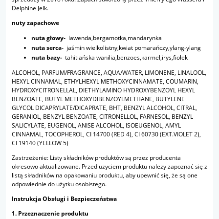
Delphine Jelk.
nuty zapachowe
nuta głowy-
lawenda,bergamotka,mandarynka
nuta serca-
jaśmin wielkolistny,kwiat pomarańczy,ylang-ylang
nuta bazy-
tahitiańska wanilia,benzoes,karmel,irys,fiołek
ALCOHOL, PARFUM/FRAGRANCE, AQUA/WATER, LIMONENE, LINALOOL,
HEXYL CINNAMAL, ETHYLHEXYL METHOXYCINNAMATE, COUMARIN,
HYDROXYCITRONELLAL, DIETHYLAMINO HYDROXYBENZOYL HEXYL
BENZOATE, BUTYL METHOXYDIBENZOYLMETHANE, BUTYLENE
GLYCOL DICAPRYLATE/DICAPRATE, BHT, BENZYL ALCOHOL, CITRAL,
GERANIOL, BENZYL BENZOATE, CITRONELLOL, FARNESOL, BENZYL
SALICYLATE, EUGENOL, ANISE ALCOHOL, ISOEUGENOL, AMYL
CINNAMAL, TOCOPHEROL, CI 14700 (RED 4), CI 60730 (EXT.VIOLET 2),
CI 19140 (YELLOW 5)
Zastrzeżenie: Listy składników produktów są przez producenta
okresowo aktualizowane. Przed użyciem produktu należy zapoznać się z
listą składników na opakowaniu produktu, aby upewnić się, że są one
odpowiednie do użytku osobistego.
Instrukcja Obsługi i Bezpieczeństwa
1. Przeznaczenie produktu